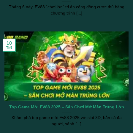
Tháng 6 này, EV88 “chơi lớn” tri ân cộng đồng cược thủ bằng
chương trình [...]
10
Th5
Top Game Mới EV88 2025 – Sân Chơi Mở Màn Trúng Lớn
Khám phá top game mới Ev88 2025 với slot 3D, bắn cá đa
người, sảnh [...]