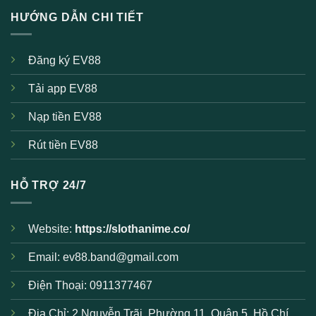
HƯỚNG DẪN CHI TIẾT
Đăng ký EV88
Tải app EV88
Nạp tiền EV88
Rút tiền EV88
HỖ TRỢ 24/7
Website:
https://slothanime.co/
Email:
ev88.band@gmail.com
Điện Thoại: 0911377467
Địa Chỉ: 2 Nguyễn Trãi, Phường 11, Quận 5, Hồ Chí