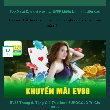
Top 5 sai lầm khi chơi tại EV88 khiến bạn mất tiền oan
Bạn mới bắt đầu khám phá EV88 và nghĩ rằng chỉ cần may
mắn là [...]
10
Th6
EV88 Tháng 6: Tặng Giá Treo Inox EUROGOLD Trị Giá
888K