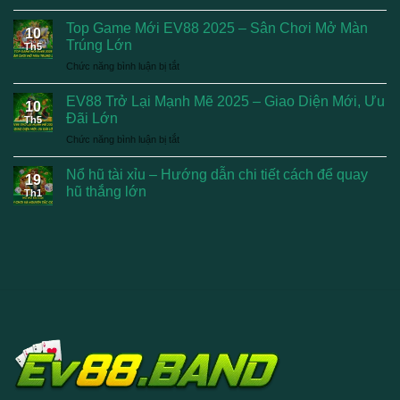
EV88
chơi
Tháng
tại
Top Game Mới EV88 2025 – Sân Chơi Mở Màn
10
6:
EV88
Trúng Lớn
Th5
Tặng
khiến
ở
Chức năng bình luận bị tắt
Giá
bạn
Top
Treo
mất
Game
Inox
EV88 Trở Lại Mạnh Mẽ 2025 – Giao Diện Mới, Ưu
tiền
10
Mới
EUROGOLD
Đãi Lớn
oan
Th5
EV88
Trị
ở
Chức năng bình luận bị tắt
2025
Giá
EV88
–
888K
Trở
Sân
Nổ hũ tài xỉu – Hướng dẫn chi tiết cách để quay
19
Lại
Chơi
hũ thắng lớn
Th1
Mạnh
Mở
Mẽ
Màn
2025
Trúng
–
Lớn
Giao
Diện
Mới,
Ưu
Đãi
Lớn